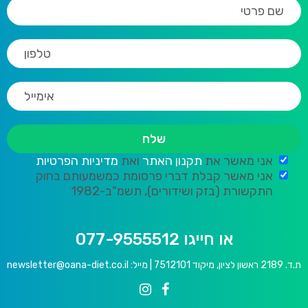
אני מאשר את
תקנון האתר
ואת
מדיניות הפרטיות
אני מאשר קבלת דברי פרסומת כמשמעותם בחוק
התקשורת (בזק ושידורים), תשמ"ב-1982
או חייגו 077-9555512
ת.ד. 2189 ראשון לציון, מיקוד 7512101 | מייל:
newsletter@oana-diet.co.il