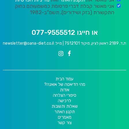
אני מאשר קבלת דברי פרסומת כמשמעותם בחוק
התקשורת (בזק ושידורים), תשמ"ב-1982
או חייגו 077-9555512
ת.ד. 2189 ראשון לציון, מיקוד 7512101 | מייל:
newsletter@oana-diet.co.il
עמוד הבית
מהי הדיאטה של אואנה?
אודות
סיפורי הצלחה
לרכישה
שאלות ותשובות
תקנון האתר
מאמרים
צור קשר