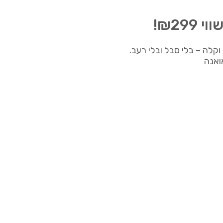
₪29!
ואנה