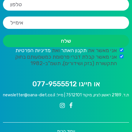
אני מאשר את
תקנון האתר
ואת
מדיניות הפרטיות
אני מאשר קבלת דברי פרסומת כמשמעותם בחוק
התקשורת (בזק ושידורים), תשמ"ב-1982
או חייגו 077-9555512
ת.ד. 2189 ראשון לציון, מיקוד 7512101 | מייל:
newsletter@oana-diet.co.il
עמוד הבית