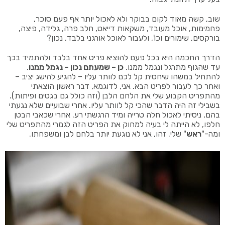
שוב, קשה מאוד לקום בבוקר ולא לאכול יותר אף פעם סוכר,
פחמימות, אוכל מעובד, משקאות דייאט, חלב פרה, גלידה, פיצה,
בורקסים, שימורים וכו', ולעבור לאוכל אורגני בלבד. נכון?
הדרך החכמה היא בכל פעם להוציא פריט אחד בלבד ולהתמיד בכך
עד שהגוף מתרגל ונגמל ממנו.
כן – שמעתם נכון – נגמל ממנו
.
להתחיל במשהו שיחסית קל לכם לוותר עליו – להגיע להישג יציב –
ואחר כך לעבור לפריט הבא. אני, לדוגמא, דבר ראשון הוצאתי
מהתפריט הקבוע שלי את הלחם הלבן (וזה כולל גם בגטים ופיתות).
בשבילי זה היה הדבר שהכי קל לוותר עליו. אחרי שבועיים שלא נגעתי
בהם, ניסיתי לאכול חלה טרייה ומיד הרגשתי רע. אחרי שכאבי הבטן
חלפו, לא הייתה לי בעיה למחוק את הפריט הזה לגמרי מהתפריט שלי
ומה-"
ראש
" שלי. זהו, אני לא נוגעת יותר בלחם לבן ומשפחתו.