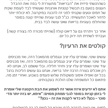
כשהרגשתי פיזית את "הבריאות" מתעוררת לי בפה ואת ההבדל
העצום בטעם בין תבשיל קטניות אורגניות שעשיתי לבד לעומת שקית
של חמים וטעים שקניתי לפני זה להכנה במיקרוגל, לא יכולתי יותר
לחזור לאוכל התעשייתי. כנ"ל לגבי עוגיות שהייתי קונה בסופר
שהוחלפו בעוגיות בריאות שאני עושה לבד בבית.
אחר כך ויתרתי גם על דיאט קולה (שהייתי מכורה לה בצורה קשה)
ועברתי לשתיית תה ירוק כל יום.
קולטים את הרעיון?
עושים שינוי, שומרים עליו יציב ונגמלים מהמאכל הזה, ואז מכניסים
עוד שינוי. שומרים עליו יציב ונגמלים גם מהמאכל הזה, ואז מכניסים
עוד שינוי ושומרים עליו יציב וחוזר חלילה. ובלי ששמנו לב, אנחנו לא
רק אוכלים בצורה הרבה יותר בריאה, אנחנו גם עושים הליכות ברגל
בכל יום ואפילו אימוני משקולות שלוש פעמים בשבוע. ואחרי זמן מה,
פתאום כל המשפחה שלנו הולכת בעקבותינו.
אתם לא יודעים איזה אושר זה לשמוע את הבת הקטנה שלי אומרת
לי בזמן קניות בסופר לגבי ממתק מסוים: "אימא, יש בזה יותר מדי
סוכר – נכון? לא כדאי לקנות את זה – נכון?"
לסיום, אני רוצה להזכיר לכם שנורא קל לשים לב רק לכישלונות