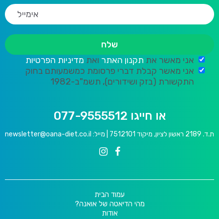
אני מאשר את
תקנון האתר
ואת
מדיניות הפרטיות
אני מאשר קבלת דברי פרסומת כמשמעותם בחוק
התקשורת (בזק ושידורים), תשמ"ב-1982
או חייגו 077-9555512
ת.ד. 2189 ראשון לציון, מיקוד 7512101 | מייל:
newsletter@oana-diet.co.il
עמוד הבית
מהי הדיאטה של אואנה?
אודות