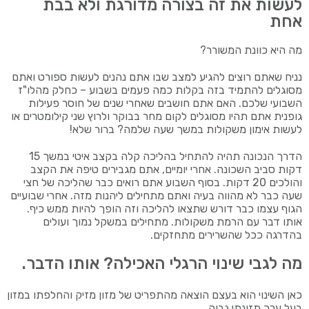
לעשות את זה בצורה מדורגת ולא בבת
אחת
מה היא כוונת המשורר?
נניח שאתם רוצים להגיע למצב שבו אתם נהנים לעשות ספורט ואתם
מסוגלים להתמיד בזה בקלות כמה פעמים בשבוע – כחלק מהלו"ז
השבועי שלכם. האם אתם חושבים שאחרי שנים של חוסר פעילות
גופנית אתם תהיו מסוגלים לקום מחר בבוקר ולרוץ שני קילומטרים או
לעשות אימון משקולות במשך שעה שלמה? ברור שלא!
הדרך הנכונה תהיה להתחיל בהליכה קלה בקצב איטי במשך 15
דקות סביב השכונה. אחרי יומיים, אתם מגבירים טיפה את הקצב
והולכים 20 דקות. בסוף השבוע אתם רואים כבר שהליכה של חצי
שעה כבר לא מהווה בעיה ואתם מתחילים ליהנות מזה. אחרי שבועיים
הגוף עצמו כבר דורש שתצאו להליכה וזה הופך להיות ממש כיף.
אותו דבר עם הרמת משקולות. מתחילים במשקל נמוך ועולים
בהדרגה ככל שהשרירים מתחזקים.
מה לגבי שינוי הרגלי האכילה? אותו הדבר.
כאן השינוי הוא בעצם הוצאה מהתפריט של מזון מזיק והחלפתו במזון
בעל ערך תזונתי גבוה.