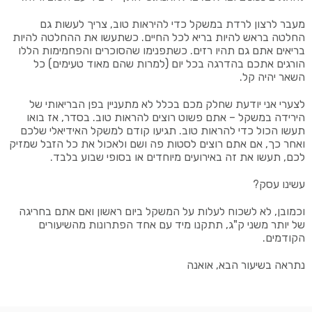
מעבר לרצון לרדת במשקל כדי להיראות טוב, צריך לעשות גם
החלטה בראש להיות בריא לכל החיים. כשתעשו את ההחלטה להיות
בריאים אתם גם תהיו רזים. כשתפנימו שהסוכרים והפחמימות הללו
הורגים אתכם בהדרגה בכל יום (למרות שהם מאוד טעימים) כל
השאר יהיה קל.
לצערי אני יודעת שחלק מכם בכלל לא מתעניין בפן הבריאותי של
הירידה במשקל – אתם פשוט רוצים להראות טוב. בסדר, אז בואו
תעשו הכול כדי להראות טוב. תגיעו קודם למשקל האידיאלי שלכם
ואחר כך, אם אתם רוצים לסטות פה ושם ולאכול את כל הזבל שמזיק
לכם, תעשו את זה באירועים מיוחדים או בסופי שבוע בלבד.
עשינו עסק?
וכמובן, לא לשכוח לעלות על המשקל ביום ראשון ואם אתם בחריגה
של יותר משני ק"ג, תתקנו מיד עם אחד הפתרונות מהשיעורים
הקודמים.
נתראה בשיעור הבא, אואנה