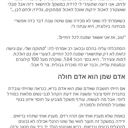
ולחם. אני רוצה שתעזרי לי לרדת במשקל ולהישאר רזה אבל מבלי
שאצטרך לאכול ירקות ואוכל לאכול ממתקים, גלידה ולחם לבן …"
כשאמרתי לה שאני לא מכירה שום שיטה שבה דבר כזה אפשרי
מבחינה ביולוגית, היא ענתה לי:
"טוב, אז אני אשאר שמנה לכל החיים".
הסתכלתי עליה בהלם ובכאב רב אמרתי לה: "
מתוקה שלי, עם גישה
כזאת לא רק שתישארי שמנה לכל החיים, לצערי את גם הולכת
למות צעירה"
. היא בסך הכול 1.64, שוקלת מעל 100 קילוגרם
ובמגמת עלייה, וכבר יש לה סוכרת גבולית. צר לי אבל:
אדם שמן הוא אדם חולה
אם הייתי חושבת שאדם שמן הוא אדם בריא, כנראה שהייתי עובדת
בחברת יחסי ציבור ומשנה את דעת הקהל לגבי נשים מלאות כמודל
ליופי. אבל מה לעשות, עודף משקל מצביע על חוסר איזון בגוף
שמוביל למחלות ולסוכרת.
באמת שלא מעניין אותי אם תהיו רזים. מעניין אותי שתהיו בריאים.
ירידה במשקל זה תוצר לוואי של שינוי הרגלי אכילה לא נכונים
להרגלים נכונים ובריאים. בריא ואנרגטי הולך יד ביד עם חטוב ורזה.