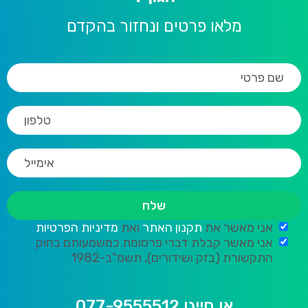
מלאו פרטים ונחזור בהקדם
אני מאשר את
תקנון האתר
ואת
מדיניות הפרטיות
אני מאשר קבלת דברי פרסומת כמשמעותם בחוק
התקשורת (בזק ושידורים), תשמ"ב-1982
או חייגו 077-9555512