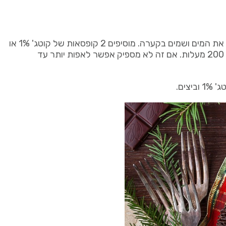
אני אוהבת לעשות פשטידה מכרובית, בצל, ברוקולי או תרד. מבשלים טיפ-טיפה 3 כוסות של ירקות (לא עד שהם רכים), מסננים את המים ושמים בקערה. מוסיפים 2 קופסאות של קוטג' 1% או
גבינה לבנה 0.5%, ביצה שלמה + 3 חלבונים (החלק הלבן), תבלינים ומערבבים. מעבירים לתבנית אפיה ואופים חצי שעה על חום 200 מעלות. אם זה לא מספיק אפשר לאפות יותר עד
ים.