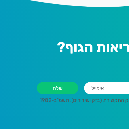
יאות הגוף?
תקשורת (בזק ושידורים), תשמ"ב-1982