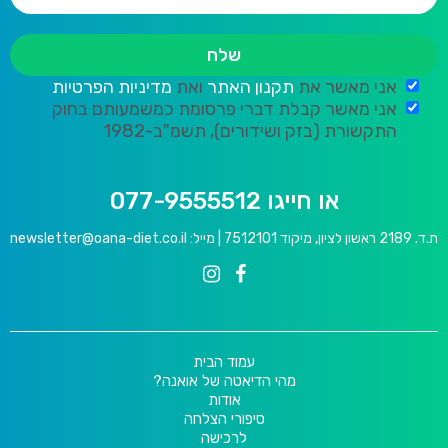
אני מאשר את
תקנון האתר
ואת
מדיניות הפרטיות
אני מאשר קבלת דברי פרסומת כמשמעותם בחוק
התקשורת (בזק ושידורים), תשמ"ב-1982
או חייגו 077-9555512
ת.ד. 2189 ראשון לציון, מיקוד 7512101 | מייל:
newsletter@oana-diet.co.il
עמוד הבית
מהי הדיאטה של אואנה?
אודות
סיפורי הצלחה
לרכישה