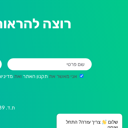
רוצה להראות
אני מאשר את
תקנון האתר
ואת
מדיניו
ת.ד. 2189 ראשון לציון, מיקוד 7512101 | מייל:
שלום
צריך עזרה? התחל
שיחה.