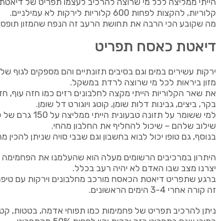
קלוריות, להקצות לפחות 600 קלוריות לירקות לא עמילניים.
מה שקובע הכי הרבה את תחושת הרעב זה הנפח שהמזון תופס 
דיאטת כאסח תפריט
ירקות עשירים במים וגם בסיבים תזונתיים והם מספקים לגוף שלל 
מזון ביראות לכל מי שרוצה לרדת במשקל.
את שאר הקלוריות הייתי מקצה לחלבונים רזים כמו חזה עוף, חזה
בקר, ביצים, גבינות דלות שומן, קוטג ויוגורט דל שומן.
למי ששומר על תזונה טבעו
שילוב שלהם – שיכול להחליף את החלבון מהחי.
בנוסף, גם טופו יכול לבוא בחשבון וגם שבבי סויה שניתן להכין מ
היתרון במרכיבים הרשומים מעלה הוא שהעלמנו את הפחמימה ה
יצרנו מצב שבו האדם לא יהיה רעב בכלל.
ברגע שתפריט דיאטת הכאסח מורכב מחלבונים וירקות עם טיפ
זה קורה אחרי 3-4 הימים הראשונים.
ניתן להרכיב תפריט של פחמימות כמו תפוחי אדמה, בטטות, קטני