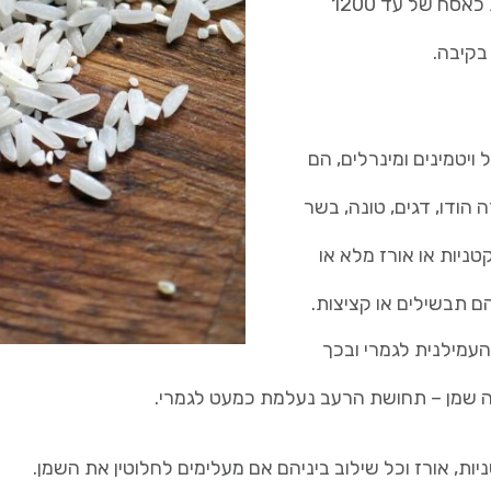
הייתי ממליצה לכל מי שרוצה להרכיב לעצמו תפריט של דיאטת כאסח של עד 1200
בקיבה.
ויטמינים ומינרלים, הם
 הודו, דגים, טונה, בשר
נית הייתי ממליצה על 150 גרם של קטניות או אורז מלא או
הם תבשילים או קציצות.
עמילנית לגמרי ובכך
ה שמן – תחושת הרעב נעלמת כמעט לגמרי.
ות, אורז וכל שילוב ביניהם אם מעלימים לחלוטין את השמן.