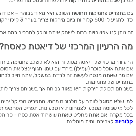
כמובן שגם בתפריט כזה ירקות יהוו לפחות 50% מהתפריט.
גם בתפריט פחמימות תחושת השובע היא מאוד גבוהה – אם דואגים כמובן לש
כדי להגיע ל-600 קלוריות ביום מירקות צריך בערך 3 קילו ירקות מכל הסוגים והמינים.
זה נותן לנו אפשרויות רבות לשחק איתם ונוכל להרכיב כמה ארוח
מה הרעיון המרכזי של דיאטת כאסח?
הרעיון המרכזי של דיאטה מסוג זה הוא לא לשלב פחמימה ביחד 
אם אתה אוכל סוכר (עמילן) ביחד עם שמן, הגוף ינצל את הסוכ
אם מה שאתה מנסה לעשות זה לרדת במשקל, אתה חייב לבחור א
בתפריט של פחמימות.
בשניהם תכולת הירקות היא מאוד גבוהה אך בשניהם צריך לותר
למי שלא מסוגל לוותר על חלבונים מהחי, התפריט הכי קל יהיה ח
לכל מי שנוטה מטבעו לצמחונות או טבעונות, תפריט הפחמימות
בכל מקרה, אם אתה מחליט שאתה עושה דיאטת כסח – סך הקלוריות שלך אמור להיות בין 1000 – 1200 קלוריות במיוחד א
קלוריות
לצריכה יומית מומלצת