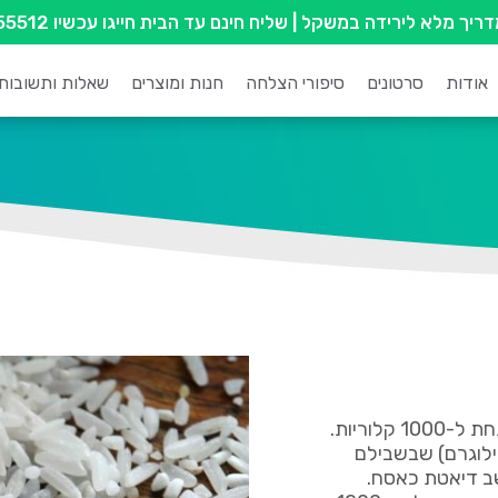
מדריך מלא לירידה במשקל
| שליח חינם עד הבית חייגו עכשיו
55512
אודות
סרטונים
סיפורי הצלחה
חנות ומוצרים
שאלות ותשובות
וריות.
יש אנשים (במיוחד גברים גבוהים ששוקלים מעל 90 קילוגרם) שבשבילם
ב דיאטת כאסח.