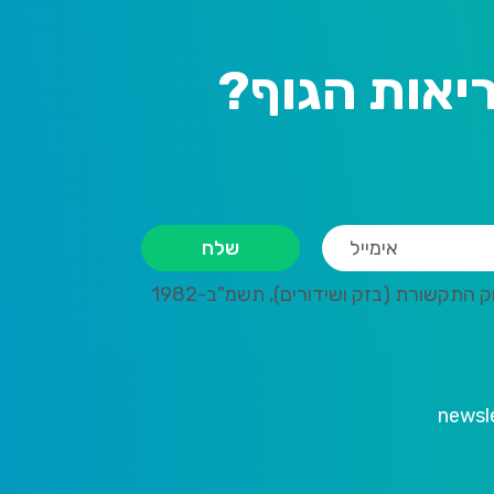
יאות הגוף?
תקשורת (בזק ושידורים), תשמ"ב-1982
newsle