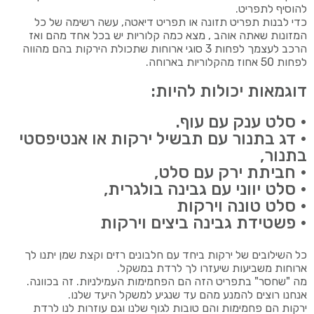
להוסיף לתפריט.
כדי לבנות תפריט תזונה או תפריט דיאטה, עשה רשימה של כל
המזונות שאתה אוהב , מצא כמה קלוריות יש בכל אחד מהם ואז
הרכב לעצמך לפחות 3 סוגי ארוחות שתכולת הירקות בהם מהווה
לפחות 50 אחוז מהקלוריות בארוחה.
דוגמאות יכולות להיות:
• סלט ענק עם עוף.
• דג בתנור עם תבשיל ירקות או אנטיפסטי
בתנור,
• חביתת ירק עם סלט,
• סלט יווני עם גבינה בולגרית,
• סלט טונה וירקות
• פשטידת גבינה ביצים וירקות
כל השילובים של ירקות ביחד עם חלבונים רזים וקצת שמן יתנו לך
ארוחות משביעות שיעזרו לך לרדת במשקל.
מה "שחסר" בתפריט הזה הם הפחמימות העמילניות. זה בכוונה.
אנחנו רוצים להמנע מהם עד שנגיע למשקל היעד שלנו.
ירקות הם פחמימות והם טובות לגוף שלנו וגם עוזרות לנו לרדת