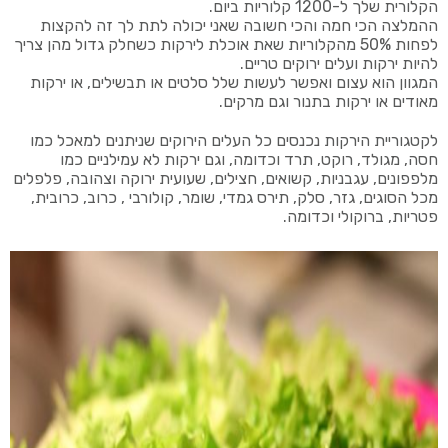
הקלורית שלך ל-1200 קלוריות ביום.
ההמלצה הכי חמה והכי חשובה שאני יכולה לתת לך זה להקצות
לפחות 50% מהקלוריות שאת אוכלת לירקות כשחלק גדול מהן צריך
להיות ירקות ועלים ירוקים טריים.
המגוון הוא עצום ואפשר לעשות שלל סלטים או תבשילים, או ירקות
מאודים או ירקות בתנור וגם מרקים.
לקטגוריית הירקות נכנסים כל העלים הירוקים שניתנים למאכל כמו
חסה, מגולד, רוקט, תרד וכדומה, וגם ירקות לא עמילניים כמו
מלפפונים, עגבניות, קשואים, חצילים, שעועית ירוקה וצהובה, פלפלים
מכל הסוגים, גזר, סלק, תירס גמדי, שומר, קולורבי , כרוב, כרובית,
פטריות, ברוקולי וכדומה.