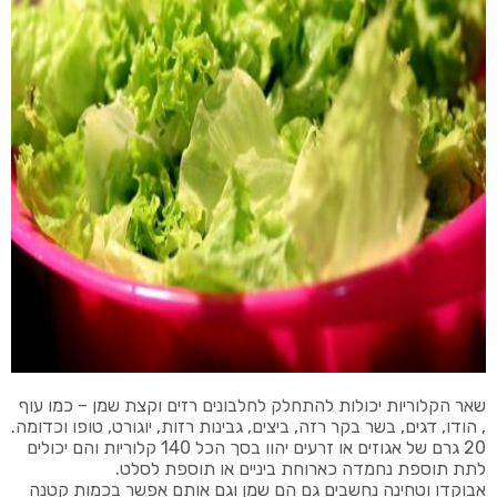
שאר הקלוריות יכולות להתחלק לחלבונים רזים וקצת שמן – כמו עוף
, הודו, דגים, בשר בקר רזה, ביצים, גבינות רזות, יוגורט, טופו וכדומה.
20 גרם של אגוזים או זרעים יהוו בסך הכל 140 קלוריות והם יכולים
לתת תוספת נחמדה כארוחת ביניים או תוספת לסלט.
אבוקדו וטחינה נחשבים גם הם שמן וגם אותם אפשר בכמות קטנה