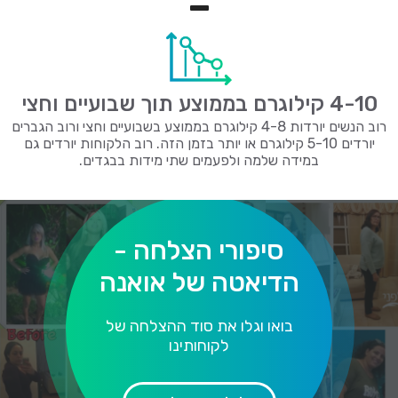
=
4-10 קילוגרם בממוצע תוך שבועיים וחצי
רוב הנשים יורדות 4-8 קילוגרם בממוצע בשבועיים וחצי ורוב הגברים
יורדים 5-10 קילוגרם או יותר בזמן הזה. רוב הלקוחות יורדים גם
במידה שלמה ולפעמים שתי מידות בבגדים.
סיפורי הצלחה -
הדיאטה של אואנה
65
78
72
85
65
72
משקל לפני
משקל אחרי
משקל לפני
משקל אחרי
משקל לפני
משקל אחרי
בואו וגלו את סוד ההצלחה של
לקוחותינו