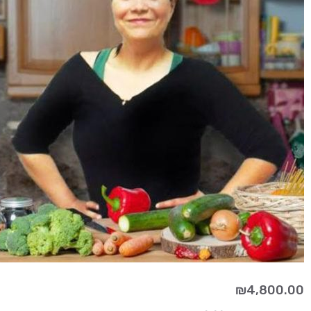
₪
4,800.00