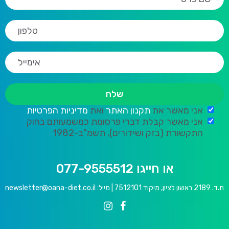
אני מאשר את
תקנון האתר
ואת
מדיניות הפרטיות
אני מאשר קבלת דברי פרסומת כמשמעותם בחוק
התקשורת (בזק ושידורים), תשמ"ב-1982
או חייגו 077-9555512
ת.ד. 2189 ראשון לציון, מיקוד 7512101 | מייל:
newsletter@oana-diet.co.il