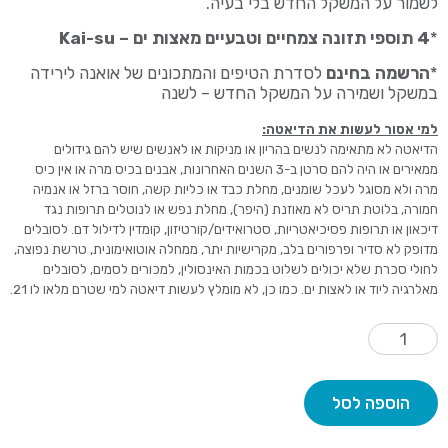
לשמור על המשקל החדש בלי בעיה.
*
4
תוספי תזונה צמחיים וטבעיים מאצות ים – Kai-su
*
הרשמה בחינם
לסדרת הטיפים והמתכונים של אואנה לירידה
במשקל ושמירה על המשקל החדש – לשנה
למי אסור לעשות את הדיאטה:
הדיאטה לא מתאימה לנשים בהריון או מניקות או לאנשים שיש להם גידולים
ממאירים או היה להם סרטן ב-3 השנים האחרונות, אבנים בכיס מרה או אין כיס
מרה ולא מסוגל לעכל שומנים, מחלת כבד או כליות קשה, חוסר ברזל או אנמיה
חמורה, בלוטת תריס לא מאוזנת (היפר), מחלת נפש או לנוטלים תרופות נגד
דיכאון או תרופות פסיכיאטריות, סטרואידים/קורטיזון, קומדין לדילול דם. לסובלים
מדופק לא סדיר ופרפורים בלב, מקרישיות יתר, ממחלה אוטואימונית, טרשת נפוצה,
לחולי סכרת שלא יכולים לשלוט בכמות האינסולין, למכורים לסמים, לסובלים
מאלרגיה ליוד או לאצות ים. כמו כן, לא מומלץ לעשות דיאטה למי שטרם מלאו לו 21.
מות
ל
רכה
ם
הוספה לסל
יווי
ישי