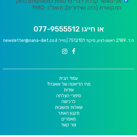
אני מאשר קבלת דברי פרסומת כמשמעותם בחוק
התקשורת (בזק ושידורים), תשמ"ב-1982
או חייגו 077-9555512
ת.ד. 2189 ראשון לציון, מיקוד 7512101 | מייל:
newsletter@oana-diet.co.il
עמוד הבית
מהי הדיאטה של אואנה?
אודות
סיפורי הצלחה
לרכישה
שאלות ותשובות
תקנון האתר
מאמרים
צור קשר