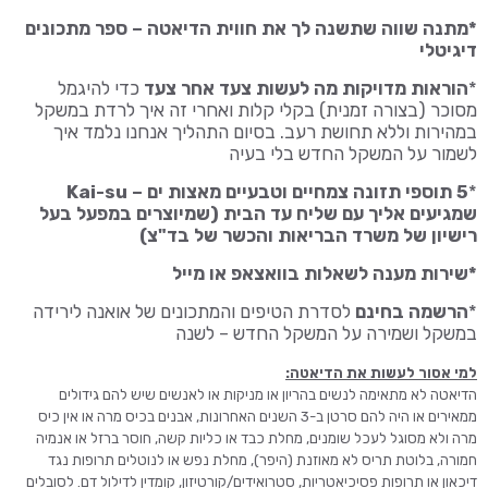
*מתנה שווה שתשנה לך את חווית הדיאטה – ספר מתכונים
דיגיטלי
*
הוראות מדויקות מה לעשות צעד אחר צעד
כדי להיגמל
מסוכר (בצורה זמנית) בקלי קלות ואחרי זה איך לרדת במשקל
במהירות וללא תחושת רעב. בסיום התהליך אנחנו נלמד איך
לשמור על המשקל החדש בלי בעיה
*
5
תוספי תזונה צמחיים וטבעיים מאצות ים – Kai-su
שמגיעים אליך עם שליח עד הבית (שמיוצרים במפעל בעל
רישיון של משרד הבריאות והכשר של בד"צ)
*שירות מענה לשאלות בוואצאפ או מייל
*
הרשמה בחינם
לסדרת הטיפים והמתכונים של אואנה לירידה
במשקל ושמירה על המשקל החדש – לשנה
למי אסור לעשות את הדיאטה:
הדיאטה לא מתאימה לנשים בהריון או מניקות או לאנשים שיש להם גידולים
ממאירים או היה להם סרטן ב-3 השנים האחרונות, אבנים בכיס מרה או אין כיס
מרה ולא מסוגל לעכל שומנים, מחלת כבד או כליות קשה, חוסר ברזל או אנמיה
חמורה, בלוטת תריס לא מאוזנת (היפר), מחלת נפש או לנוטלים תרופות נגד
דיכאון או תרופות פסיכיאטריות, סטרואידים/קורטיזון, קומדין לדילול דם. לסובלים