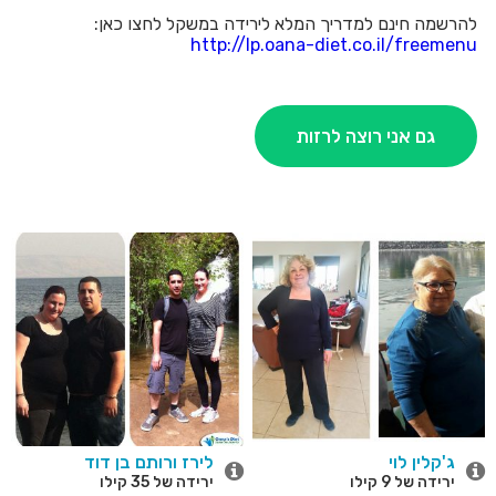
להרשמה חינם למדריך המלא לירידה במשקל לחצו כאן:
http://lp.oana-diet.co.il/freemenu
גם אני רוצה לרזות
ג'קלין לוי
לירז ורותם בן דוד
ירידה של 9 קילו
ירידה של 35 קילו