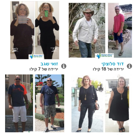
דוד סלוצקי
זואי שגב
ירידה של 18 קילו
ירידה של 7 קילו