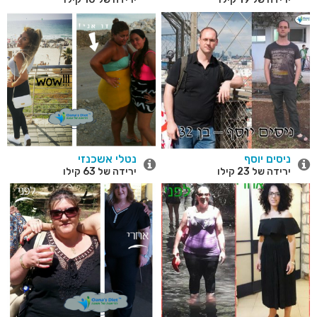
ניסים יוסף
נטלי אשכנזי
ירידה של 23 קילו
ירידה של 63 קילו