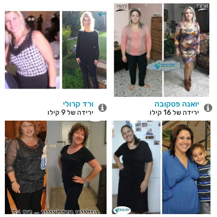
יואנה פטקובה
ורד קרולי
ירידה של 16 קילו
ירידה של 9 קילו